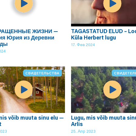
РАЩЕННЫЕ ЖИЗНИ —
TAGASTATUD ELUD – Lo
ия Юрия из Деревни
Küla Herbert lugu
жды
17. Фев 2024
024
СВИДЕТЕЛЬСТВА
СВИДЕТЕЛ
mis võib muuta sinu elu —
Lugu, mis võib muuta sin
t
Arlis
2023
25. Апр 2023