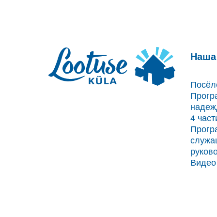
Наша
Посёл
Прогр
надеж
4 час
Прогр
служа
руков
Видео