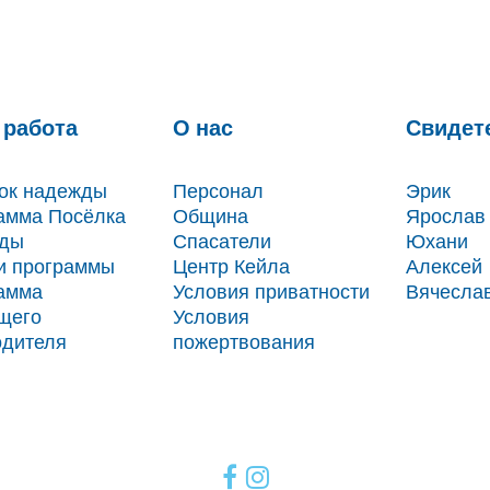
 работа
О нас
Свидет
ок надежды
Персонал
Эрик
амма Посёлка
Община
Ярослав
ды
Спасатели
Юхани
ти программы
Центр Кейла
Алексей
амма
Условия приватности
Вячесла
щего
Условия
одителя
пожертвования