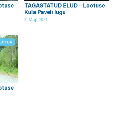
otuse
TAGASTATUD ELUD – Lootuse
Küla Paveli lugu
2. Мар 2021
ЬСТВА
otuse