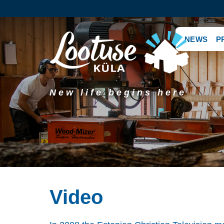
NEWS
P
New life begins here
Video