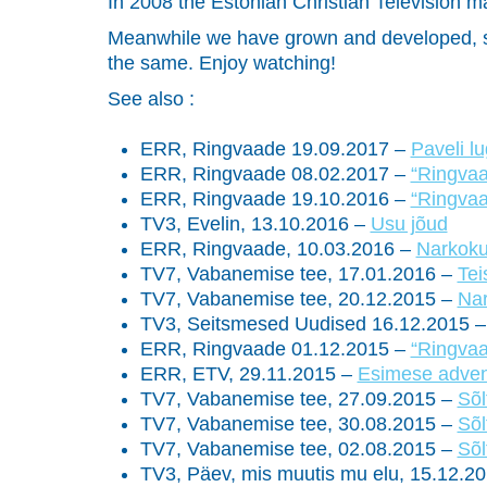
In 2008 the Estonian Christian Television m
Meanwhile we have grown and developed, so 
the same. Enjoy watching!
See also :
ERR, Ringvaade 19.09.2017 –
Paveli l
ERR, Ringvaade 08.02.2017 –
“Ringvaa
ERR, Ringvaade 19.10.2016 –
“Ringvaa
TV3, Evelin, 13.10.2016 –
Usu jõud
ERR, Ringvaade, 10.03.2016 –
Narkoku
TV7, Vabanemise tee, 17.01.2016 –
Tei
TV7, Vabanemise tee, 20.12.2015 –
Nar
TV3, Seitsmesed Uudised 16.12.2015 
ERR, Ringvaade 01.12.2015 –
“Ringvaa
ERR, ETV, 29.11.2015 –
Esimese advend
TV7, Vabanemise tee, 27.09.2015 –
Sõl
TV7, Vabanemise tee, 30.08.2015 –
Sõl
TV7, Vabanemise tee, 02.08.2015 –
Sõl
TV3, Päev, mis muutis mu elu, 15.12.2