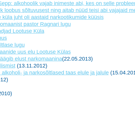
epp: alkohoolik vajab inimeste abi, kes on selle problee
rk loobus sõltuvusest ning aitab nüüd teisi abi vajajaid m
 küla juht oli aastaid narkootikumide küüsis
omaanist pastor Ragnari lugu
ndjad Lootuse Küla
nus
tlase lugu
anide uus elu Lootuse Külas
räägib elust narkomaanina
(22.05.2013)
lismist
(13.11.2012)
alkoholi- ja narkosõltlased taas elule ja jalule
(15.04.20
12)
2010)