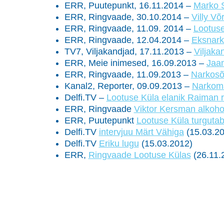
ERR, Puutepunkt, 16.11.2014 –
Marko S
ERR, Ringvaade, 30.10.2014 –
Villy Võ
ERR, Ringvaade, 11.09. 2014 –
Lootuse
ERR, Ringvaade, 12.04.2014 –
Eksnark
TV7, Viljakandjad, 17.11.2013 –
Viljaka
ERR, Meie inimesed, 16.09.2013 –
Jaa
ERR, Ringvaade, 11.09.2013 –
Narkosõl
Kanal2, Reporter, 09.09.2013 –
Narkoma
Delfi.TV –
Lootuse Küla elanik Raiman 
ERR, Ringvaade
Viktor Kersman alkoho
ERR, Puutepunkt
Lootuse Küla turgutab 
Delfi.TV
intervjuu Märt Vähiga
(15.03.20
Delfi.TV
Eriku lugu
(15.03.2012)
ERR,
Ringvaade Lootuse Külas
(26.11.