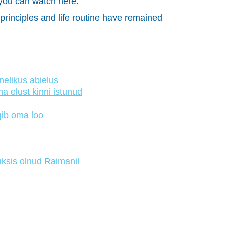
 you can watch here.
rinciples and life routine have remained
nelikus abielus
 elust kinni istunud
gib oma loo
ksis olnud Raimanil