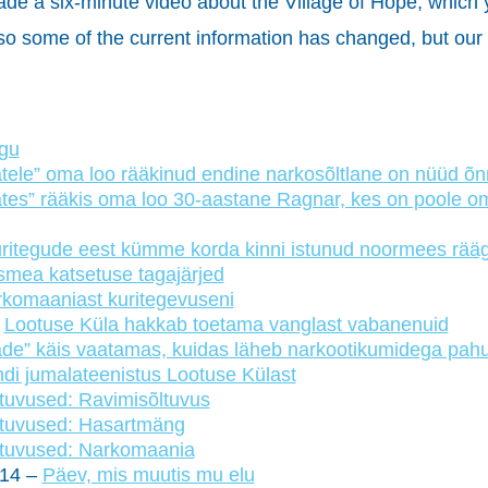
ade a six-minute video about the Village of Hope, which
some of the current information has changed, but our p
ugu
tele” oma loo rääkinud endine narkosõltlane on nüüd õn
tes” rääkis oma loo 30-aastane Ragnar, kes on poole oma
ritegude eest kümme korda kinni istunud noormees rää
smea katsetuse tagajärjed
komaaniast kuritegevuseni
–
Lootuse Küla hakkab toetama vanglast vabanenuid
de” käis vaatamas, kuidas läheb narkootikumidega pahu
i jumalateenistus Lootuse Külast
tuvused: Ravimisõltuvus
tuvused: Hasartmäng
tuvused: Narkomaania
014 –
Päev, mis muutis mu elu