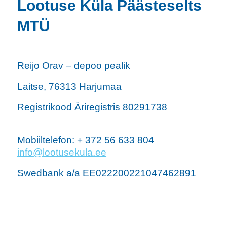
Lootuse Küla Päästeselts
MTÜ
Reijo Orav – depoo pealik
Laitse, 76313 Harjumaa
Registrikood Äriregistris 80291738
Mobiiltelefon: + 372 56 633 804
info@lootusekula.ee
Swedbank a/a EE022200221047462891