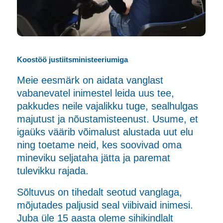
Koostöö justiitsministeeriumiga
Meie eesmärk on aidata vanglast
vabanevatel inimestel leida uus tee,
pakkudes neile vajalikku tuge, sealhulgas
majutust ja nõustamisteenust. Usume, et
igaüks väärib võimalust alustada uut elu
ning toetame neid, kes soovivad oma
mineviku seljataha jätta ja paremat
tulevikku rajada.
Sõltuvus on tihedalt seotud vanglaga,
mõjutades paljusid seal viibivaid inimesi.
Juba üle 15 aasta oleme sihikindlalt